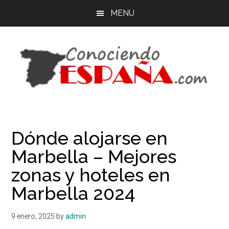
Saltar
Saltar
MENU
al
a
contenido
la
principal
barra
lateral
principal
España
Organiza
tu
-
viaje
Dónde alojarse en
por
Guía
Marbella – Mejores
libre
-
de
zonas y hoteles en
España
Marbella 2024
Viajes
9 enero, 2025
by
admin