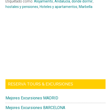
Etiquetado como:
Alojamiento
,
Andalucía
,
donde dormir
,
hostales y pensiones
,
Hoteles y apartamentos
,
Marbella
Barra
lateral
principal
RESERVA TOURS & EXCURSIONES
Mejores Excursiones MADRID
Mejores Excursiones BARCELONA