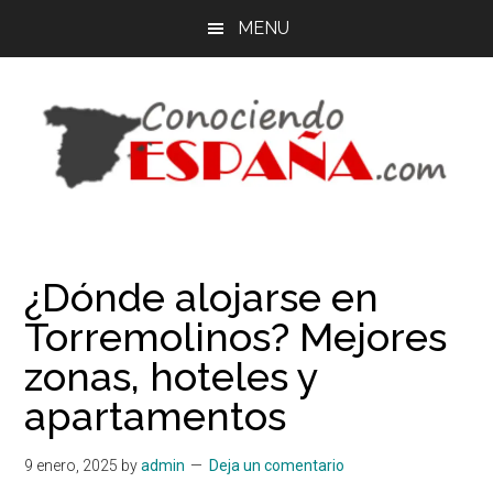
Saltar
Saltar
MENU
al
a
contenido
la
principal
barra
lateral
principal
España
Organiza
tu
-
viaje
¿Dónde alojarse en
por
Guía
Torremolinos? Mejores
libre
-
de
zonas, hoteles y
España
apartamentos
Viajes
9 enero, 2025
by
admin
Deja un comentario