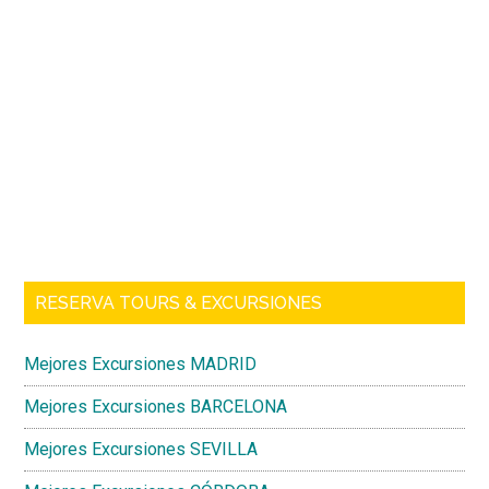
Que
ver
en
Barra
Menorca
lateral
–
Playas
principal
y
calas
–
Islas
baleares
RESERVA TOURS & EXCURSIONES
Mejores Excursiones MADRID
Mejores Excursiones BARCELONA
Mejores Excursiones SEVILLA