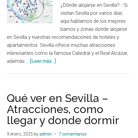
ciudades
¿Dónde alojarse en Sevilla? - Si
visitan Sevilla por varios días
aquí hablamos de los mejores
barrios y zonas donde alojarse
en Sevilla y nuestras recomendaciones de hoteles y
apartamentos. Sevilla ofrece muchas atracciones
interesantes como la famosa Catedral y el Real Alcázar,
acerca
además …
[Leer más...]
de
Donde
alojarse
en
Qué ver en Sevilla –
Sevilla:
Atracciones, como
Mejores
llegar y donde dormir
zonas
y
Hoteles
9 enero, 2025
by
admin
7 comentarios