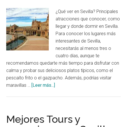
¿Qué ver en Sevilla? Principales
atracciones que conocer, como
llegar y donde dormir en Sevilla.
Para conocer los lugares más
interesantes de Sevilla,
necesitarás al menos tres o
cuatro días, aunque te
recomendamos quedarte más tiempo para disfrutar con
calma y probar sus deliciosos platos típicos, como el
pescaíto frito o el gazpacho. Además, podrías visitar
acerca
maravillas …
[Leer más...]
de
Qué
ver
en
Mejores Tours y
Sevilla