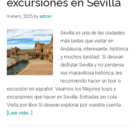
excursiones en Sevilla
–
Atracciones,
9 enero, 2025
by
admin
como
llegar
Sevilla es una de las ciudades
y
más bellas que visitar en
donde
Andalucía, interesante, histórica
dormir
y muchos turistas!. Si desean
disfrutar Sevilla y no perderse
sus maravillosa histórica, les
recomiendo hacer un tour o
excursión en español. Veamos los Mejores tours y
excursiones que hacer en Sevilla. Entradas sin cola -
Visita por libre Si desean explorar por vuestra cuenta …
acerca
[Leer más...]
de
Mejores
Tours