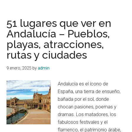
Cómo
llegar
a
51 lugares que ver en
Sevilla
Andalucía – Pueblos,
en
playas, atracciones,
tren,
coche,
rutas y ciudades
avión
bus
9 enero, 2025
by
admin
Andalucía es el ícono de
España, una tierra de ensueño,
bañada por el sol, donde
chocan pasiones, poemas y
dramas. Los matadores, los
fabulosos festivales y el
flamenco, el patrimonio árabe,