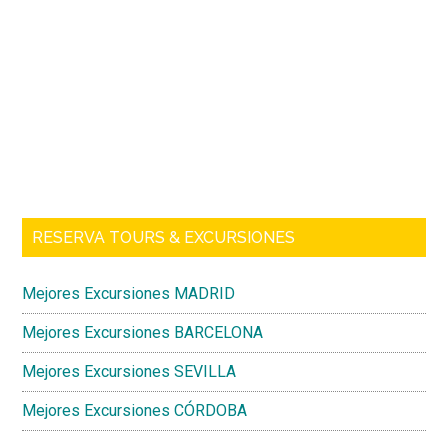
y
Barra
excursiones
lateral
en
Sevilla
principal
RESERVA TOURS & EXCURSIONES
Mejores Excursiones MADRID
Mejores Excursiones BARCELONA
Mejores Excursiones SEVILLA
Mejores Excursiones CÓRDOBA