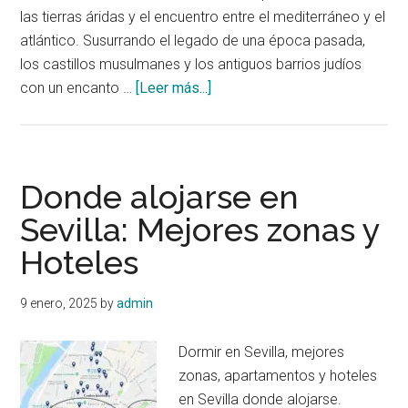
las tierras áridas y el encuentro entre el mediterráneo y el
atlántico. Susurrando el legado de una época pasada,
los castillos musulmanes y los antiguos barrios judíos
acerca
con un encanto …
[Leer más...]
de
51
lugares
que
Donde alojarse en
ver
Sevilla: Mejores zonas y
en
Hoteles
Andalucía
–
Pueblos,
9 enero, 2025
by
admin
playas,
atracciones,
Dormir en Sevilla, mejores
rutas
zonas, apartamentos y hoteles
y
en Sevilla donde alojarse.