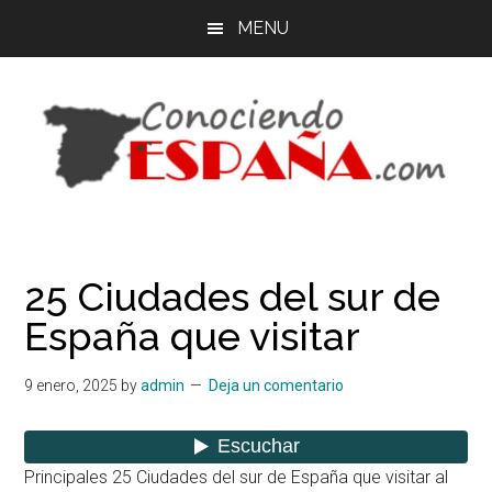
Saltar
Saltar
MENU
al
a
contenido
la
principal
barra
lateral
principal
España
Organiza
tu
-
viaje
25 Ciudades del sur de
por
Guía
España que visitar
libre
-
de
España
9 enero, 2025
by
admin
Deja un comentario
Viajes
Principales 25 Ciudades del sur de España que visitar al