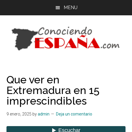
Saltar
Saltar
MENU
al
a
contenido
la
principal
barra
lateral
principal
España
Organiza
tu
-
viaje
Que ver en
por
Guía
Extremadura en 15
libre
-
de
imprescindibles
España
Viajes
9 enero, 2025
by
admin
Deja un comentario